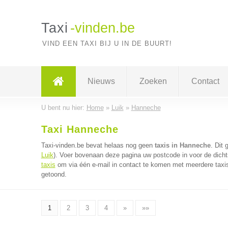
Taxi
-vinden.be
VIND EEN TAXI BIJ U IN DE BUURT!
Nieuws
Zoeken
Contact
U bent nu hier:
Home
»
Luik
»
Hanneche
Taxi Hanneche
Taxi-vinden.be bevat helaas nog geen
taxis in Hanneche
. Dit 
Luik
). Voer bovenaan deze pagina uw postcode in voor de dichts
taxis
om via één e-mail in contact te komen met meerdere taxis 
getoond.
1
2
3
4
»
»»