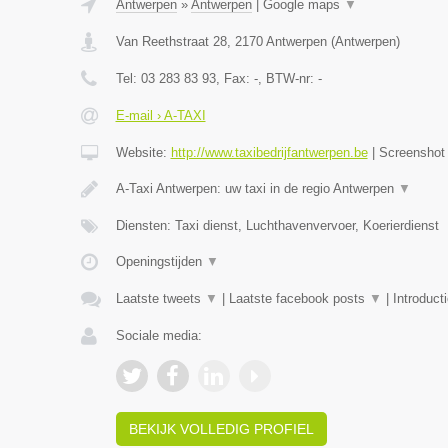
Antwerpen
»
Antwerpen
|
Google maps
▼
Van Reethstraat 28
,
2170
Antwerpen
(
Antwerpen
)
Tel:
03 283 83 93
, Fax:
-
, BTW-nr:
-
E-mail › A-TAXI
Website:
http://www.taxibedrijfantwerpen.be
|
Screensho
A-Taxi Antwerpen: uw taxi in de regio Antwerpen
▼
Diensten: Taxi dienst, Luchthavenvervoer, Koerierdienst
Openingstijden
▼
Laatste tweets
▼
|
Laatste facebook posts
▼
|
Introduct
Sociale media:
BEKIJK VOLLEDIG PROFIEL