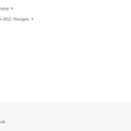
nshot
▼
in 2012. Reizigers
▼
uik.