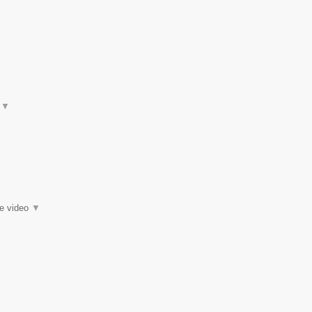
t
▼
ie video
▼