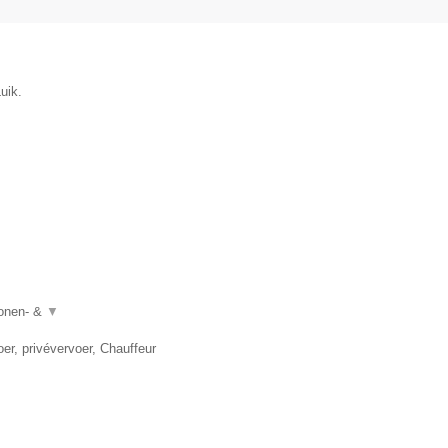
uik.
sonen- &
▼
er, privévervoer, Chauffeur