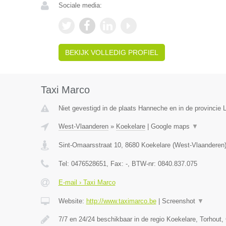
Sociale media:
BEKIJK VOLLEDIG PROFIEL
Taxi Marco
Niet gevestigd in de plaats Hanneche en in de provincie L
West-Vlaanderen
»
Koekelare
|
Google maps
▼
Sint-Omaarsstraat 10
,
8680
Koekelare
(
West-Vlaanderen
Tel:
0476528651
, Fax:
-
, BTW-nr:
0840.837.075
E-mail › Taxi Marco
Website:
http://www.taximarco.be
|
Screenshot
▼
7/7 en 24/24 beschikbaar in de regio Koekelare, Torhout,