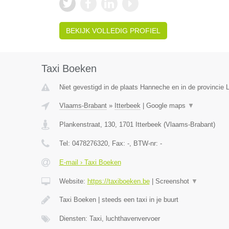
BEKIJK VOLLEDIG PROFIEL
Taxi Boeken
Niet gevestigd in de plaats Hanneche en in de provincie L
Vlaams-Brabant
»
Itterbeek
|
Google maps
▼
Plankenstraat, 130
,
1701
Itterbeek
(
Vlaams-Brabant
)
Tel:
0478276320
, Fax:
-
, BTW-nr:
-
E-mail › Taxi Boeken
Website:
https://taxiboeken.be
|
Screenshot
▼
Taxi Boeken | steeds een taxi in je buurt
Diensten: Taxi, luchthavenvervoer