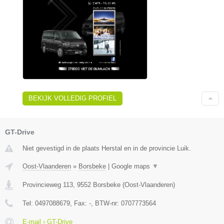
BEKIJK VOLLEDIG PROFIEL
GT-Drive
Niet gevestigd in de plaats Herstal en in de provincie Luik.
Oost-Vlaanderen
»
Borsbeke
|
Google maps
▼
Provincieweg 113
,
9552
Borsbeke
(
Oost-Vlaanderen
)
Tel:
0497088679
, Fax:
-
, BTW-nr:
0707773564
E-mail › GT-Drive