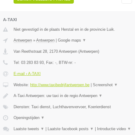
A-TAXI
Niet gevestigd in de plaats Herstal en in de provincie Luik.
Antwerpen
»
Antwerpen
|
Google maps
▼
Van Reethstraat 28
,
2170
Antwerpen
(
Antwerpen
)
Tel:
03 283 83 93
, Fax:
-
, BTW-nr:
-
E-mail › A-TAXI
Website:
http://www.taxibedrijfantwerpen.be
|
Screenshot
▼
A-Taxi Antwerpen: uw taxi in de regio Antwerpen
▼
Diensten: Taxi dienst, Luchthavenvervoer, Koerierdienst
Openingstijden
▼
Laatste tweets
▼
|
Laatste facebook posts
▼
|
Introductie video
▼