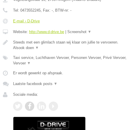
Tel:
0473552245
, Fax:
-
, BTW-nr:
-
E-mail › D-Drive
Website:
http://www.d-drive.be
|
Screenshot
▼
Steeds met een glimlach staan wij klaar om jullie te vervoeren.
Alsook doen
▼
Taxi service, Luchthaven Vervoer, Personen Vervoer, Privé Vervoer,
Vervoer
▼
Er wordt gewerkt op afspraak.
Laatste facebook posts
▼
Sociale media: