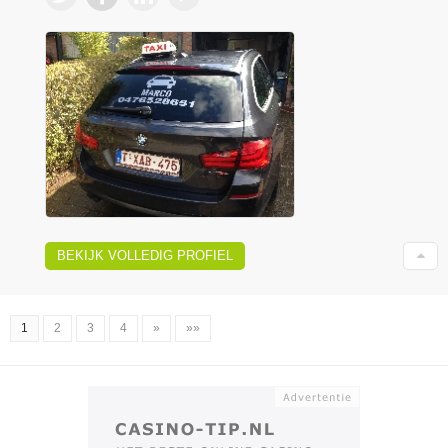
BEKIJK VOLLEDIG PROFIEL
1
2
3
4
»
»»