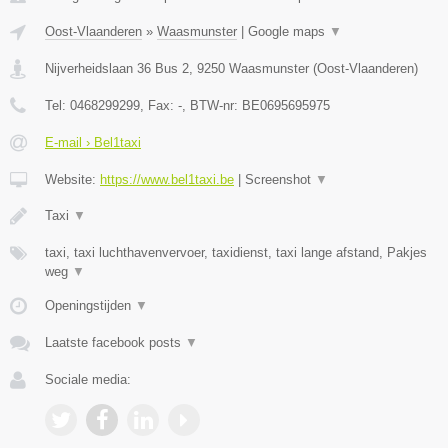
Oost-Vlaanderen
»
Waasmunster
|
Google maps
▼
Nijverheidslaan 36 Bus 2
,
9250
Waasmunster
(
Oost-Vlaanderen
)
Tel:
0468299299
, Fax:
-
, BTW-nr:
BE0695695975
E-mail › Bel1taxi
Website:
https://www.bel1taxi.be
|
Screenshot
▼
Taxi
▼
taxi, taxi luchthavenvervoer, taxidienst, taxi lange afstand, Pakjes
weg
▼
Openingstijden
▼
Laatste facebook posts
▼
Sociale media: