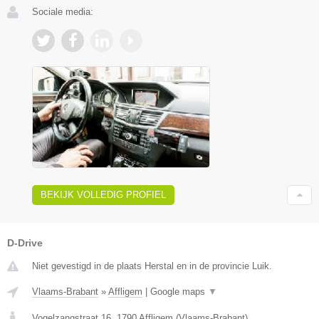
Sociale media:
BEKIJK VOLLEDIG PROFIEL
D-Drive
Niet gevestigd in de plaats Herstal en in de provincie Luik.
Vlaams-Brabant
»
Affligem
|
Google maps
▼
Vogelzangstraat 16
,
1790
Affligem
(
Vlaams-Brabant
)