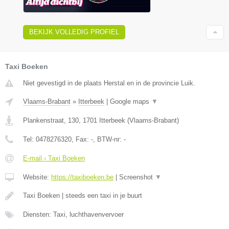
BEKIJK VOLLEDIG PROFIEL
Taxi Boeken
Niet gevestigd in de plaats Herstal en in de provincie Luik.
Vlaams-Brabant
»
Itterbeek
|
Google maps
▼
Plankenstraat, 130
,
1701
Itterbeek
(
Vlaams-Brabant
)
Tel:
0478276320
, Fax:
-
, BTW-nr:
-
E-mail › Taxi Boeken
Website:
https://taxiboeken.be
|
Screenshot
▼
Taxi Boeken | steeds een taxi in je buurt
Diensten: Taxi, luchthavenvervoer