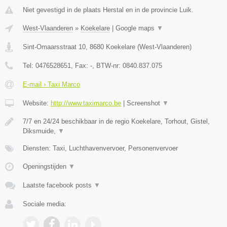
Niet gevestigd in de plaats Herstal en in de provincie Luik.
West-Vlaanderen
»
Koekelare
|
Google maps
▼
Sint-Omaarsstraat 10
,
8680
Koekelare
(
West-Vlaanderen
)
Tel:
0476528651
, Fax:
-
, BTW-nr:
0840.837.075
E-mail › Taxi Marco
Website:
http://www.taximarco.be
|
Screenshot
▼
7/7 en 24/24 beschikbaar in de regio Koekelare, Torhout, Gistel,
Diksmuide,
▼
Diensten: Taxi, Luchthavenvervoer, Personenvervoer
Openingstijden
▼
Laatste facebook posts
▼
Sociale media: