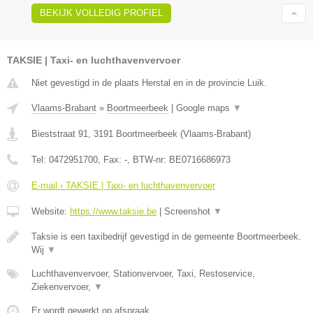
BEKIJK VOLLEDIG PROFIEL
TAKSIE | Taxi- en luchthavenvervoer
Niet gevestigd in de plaats Herstal en in de provincie Luik.
Vlaams-Brabant
»
Boortmeerbeek
|
Google maps
▼
Bieststraat 91
,
3191
Boortmeerbeek
(
Vlaams-Brabant
)
Tel:
0472951700
, Fax:
-
, BTW-nr:
BE0716686973
E-mail › TAKSIE | Taxi- en luchthavenvervoer
Website:
https://www.taksie.be
|
Screenshot
▼
Taksie is een taxibedrijf gevestigd in de gemeente Boortmeerbeek.
Wij
▼
Luchthavenvervoer, Stationvervoer, Taxi, Restoservice,
Ziekenvervoer,
▼
Er wordt gewerkt op afspraak.