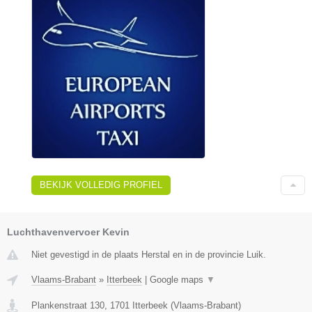
BEKIJK VOLLEDIG PROFIEL
Luchthavenvervoer Kevin
Niet gevestigd in de plaats Herstal en in de provincie Luik.
Vlaams-Brabant
»
Itterbeek
|
Google maps
▼
Plankenstraat 130
,
1701
Itterbeek
(
Vlaams-Brabant
)