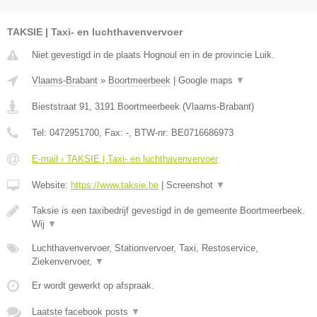
TAKSIE | Taxi- en luchthavenvervoer
Niet gevestigd in de plaats Hognoul en in de provincie Luik.
Vlaams-Brabant
»
Boortmeerbeek
|
Google maps
▼
Bieststraat 91
,
3191
Boortmeerbeek
(
Vlaams-Brabant
)
Tel:
0472951700
, Fax:
-
, BTW-nr:
BE0716686973
E-mail › TAKSIE | Taxi- en luchthavenvervoer
Website:
https://www.taksie.be
|
Screenshot
▼
Taksie is een taxibedrijf gevestigd in de gemeente Boortmeerbeek.
Wij
▼
Luchthavenvervoer, Stationvervoer, Taxi, Restoservice,
Ziekenvervoer,
▼
Er wordt gewerkt op afspraak.
Laatste facebook posts
▼