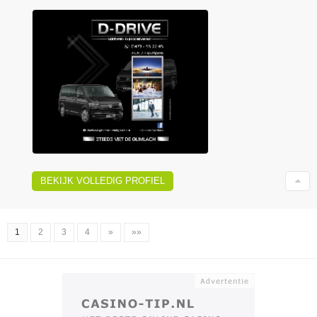
BEKIJK VOLLEDIG PROFIEL
1
2
3
4
»
»»