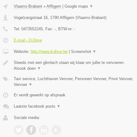
Vlaams-Brabant
»
Affligem
|
Google maps
▼
Vogelzangstraat 16
,
1790
Affligem
(
Vlaams-Brabant
)
Tel:
0473552245
, Fax:
-
, BTW-nr:
-
E-mail › D-Drive
Website:
http://www.d-drive.be
|
Screenshot
▼
Steeds met een glimlach staan wij klaar om jullie te vervoeren.
Alsook doen
▼
Taxi service, Luchthaven Vervoer, Personen Vervoer, Privé Vervoer,
Vervoer
▼
Er wordt gewerkt op afspraak.
Laatste facebook posts
▼
Sociale media: