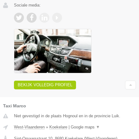
Sociale media:
BEKIJK VOLLEDIG PROFIEL
Taxi Marco
Niet gevestigd in de plaats Hognoul en in de provincie Luik.
West-Vlaanderen
»
Koekelare
|
Google maps
▼
Sint-Omaarsstraat 10
,
8680
Koekelare
(
West-Vlaanderen
)