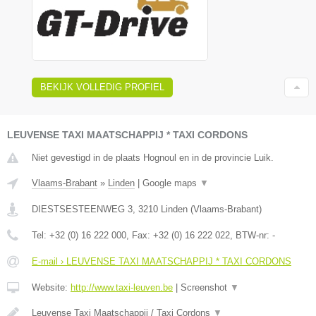
BEKIJK VOLLEDIG PROFIEL
LEUVENSE TAXI MAATSCHAPPIJ * TAXI CORDONS
Niet gevestigd in de plaats Hognoul en in de provincie Luik.
Vlaams-Brabant
»
Linden
|
Google maps
▼
DIESTSESTEENWEG 3
,
3210
Linden
(
Vlaams-Brabant
)
Tel:
+32 (0) 16 222 000
, Fax:
+32 (0) 16 222 022
, BTW-nr:
-
E-mail › LEUVENSE TAXI MAATSCHAPPIJ * TAXI CORDONS
Website:
http://www.taxi-leuven.be
|
Screenshot
▼
Leuvense Taxi Maatschappij / Taxi Cordons
▼