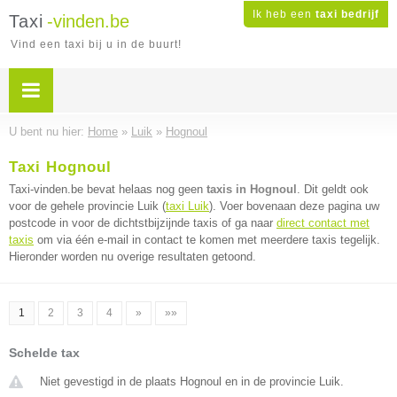
Ik heb een
taxi bedrijf
Taxi
-vinden.be
Vind een taxi bij u in de buurt!
U bent nu hier:
Home
»
Luik
»
Hognoul
Taxi Hognoul
Taxi-vinden.be bevat helaas nog geen
taxis in Hognoul
. Dit geldt ook
voor de gehele provincie Luik (
taxi Luik
). Voer bovenaan deze pagina uw
postcode in voor de dichtstbijzijnde taxis of ga naar
direct contact met
taxis
om via één e-mail in contact te komen met meerdere taxis tegelijk.
Hieronder worden nu overige resultaten getoond.
1
2
3
4
»
»»
Schelde tax
Niet gevestigd in de plaats Hognoul en in de provincie Luik.