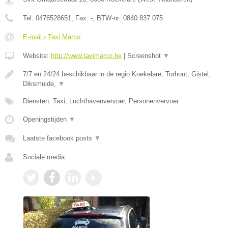
Tel:
0476528651
, Fax:
-
, BTW-nr:
0840.837.075
E-mail › Taxi Marco
Website:
http://www.taximarco.be
|
Screenshot
▼
7/7 en 24/24 beschikbaar in de regio Koekelare, Torhout, Gistel,
Diksmuide,
▼
Diensten: Taxi, Luchthavenvervoer, Personenvervoer
Openingstijden
▼
Laatste facebook posts
▼
Sociale media: