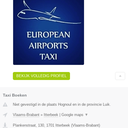
BEKIJK VOLLEDIG PROFIEL
Taxi Boeken
Niet gevestigd in de plaats Hognoul en in de provincie Luik.
Vlaams-Brabant
»
Itterbeek
|
Google maps
▼
Plankenstraat, 130
,
1701
Itterbeek
(
Vlaams-Brabant
)