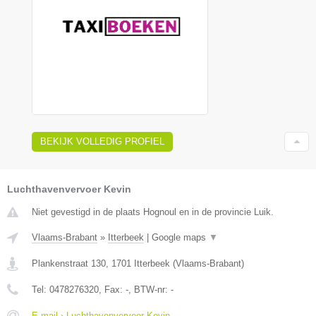
BEKIJK VOLLEDIG PROFIEL
Luchthavenvervoer Kevin
Niet gevestigd in de plaats Hognoul en in de provincie Luik.
Vlaams-Brabant
»
Itterbeek
|
Google maps
▼
Plankenstraat 130
,
1701
Itterbeek
(
Vlaams-Brabant
)
Tel:
0478276320
, Fax:
-
, BTW-nr:
-
E-mail › Luchthavenvervoer Kevin