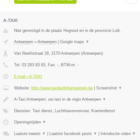
A-TAXI
Niet gevestigd in de plaats Hognoul en in de provincie Luik.
Antwerpen
»
Antwerpen
|
Google maps
▼
Van Reethstraat 28
,
2170
Antwerpen
(
Antwerpen
)
Tel:
03 283 83 93
, Fax:
-
, BTW-nr:
-
E-mail › A-TAXI
Website:
http://www.taxibedrijfantwerpen.be
|
Screenshot
▼
A-Taxi Antwerpen: uw taxi in de regio Antwerpen
▼
Diensten: Taxi dienst, Luchthavenvervoer, Koerierdienst
Openingstijden
▼
Laatste tweets
▼
|
Laatste facebook posts
▼
|
Introductie video
▼