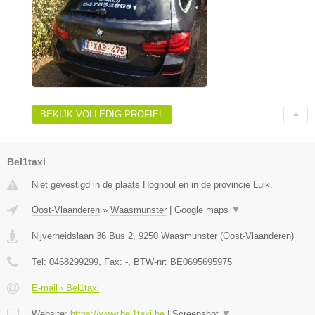
BEKIJK VOLLEDIG PROFIEL
Bel1taxi
Niet gevestigd in de plaats Hognoul en in de provincie Luik.
Oost-Vlaanderen
»
Waasmunster
|
Google maps
▼
Nijverheidslaan 36 Bus 2
,
9250
Waasmunster
(
Oost-Vlaanderen
)
Tel:
0468299299
, Fax:
-
, BTW-nr:
BE0695695975
E-mail › Bel1taxi
Website:
https://www.bel1taxi.be
|
Screenshot
▼