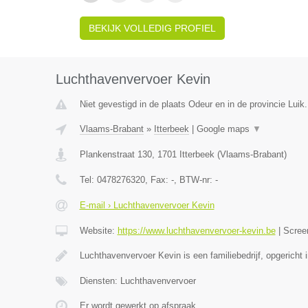
BEKIJK VOLLEDIG PROFIEL
Luchthavenvervoer Kevin
Niet gevestigd in de plaats Odeur en in de provincie Luik.
Vlaams-Brabant
»
Itterbeek
|
Google maps
▼
Plankenstraat 130
,
1701
Itterbeek
(
Vlaams-Brabant
)
Tel:
0478276320
, Fax:
-
, BTW-nr:
-
E-mail › Luchthavenvervoer Kevin
Website:
https://www.luchthavenvervoer-kevin.be
|
Scree
Luchthavenvervoer Kevin is een familiebedrijf, opgericht 
Diensten: Luchthavenvervoer
Er wordt gewerkt op afspraak.