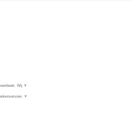
tmeerbeek. Wij
▼
Ziekenvervoer,
▼