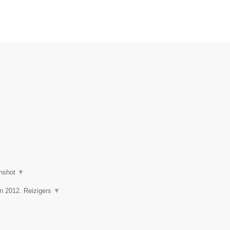
nshot
▼
in 2012. Reizigers
▼