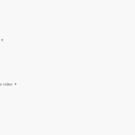
t
▼
ie video
▼