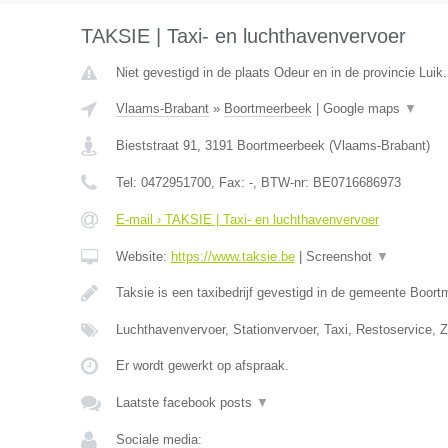
TAKSIE | Taxi- en luchthavenvervoer
Niet gevestigd in de plaats Odeur en in de provincie Luik.
Vlaams-Brabant
»
Boortmeerbeek
|
Google maps
▼
Bieststraat 91
,
3191
Boortmeerbeek
(
Vlaams-Brabant
)
Tel:
0472951700
, Fax:
-
, BTW-nr:
BE0716686973
E-mail › TAKSIE | Taxi- en luchthavenvervoer
Website:
https://www.taksie.be
|
Screenshot
▼
Taksie is een taxibedrijf gevestigd in de gemeente Boor
Luchthavenvervoer, Stationvervoer, Taxi, Restoservice, 
Er wordt gewerkt op afspraak.
Laatste facebook posts
▼
Sociale media: