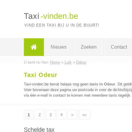
Taxi
-vinden.be
VIND EEN TAXI BIJ U IN DE BUURT!
Nieuws
Zoeken
Contact
U bent nu hier:
Home
»
Luik
»
Odeur
Taxi Odeur
Taxi-vinden.be bevat helaas nog geen
taxis in Odeur
. Dit geld
Voer bovenaan deze pagina uw postcode in voor de dichtstbijzij
via één e-mail in contact te komen met meerdere taxis tegelijk
1
2
3
4
»
»»
Schelde tax