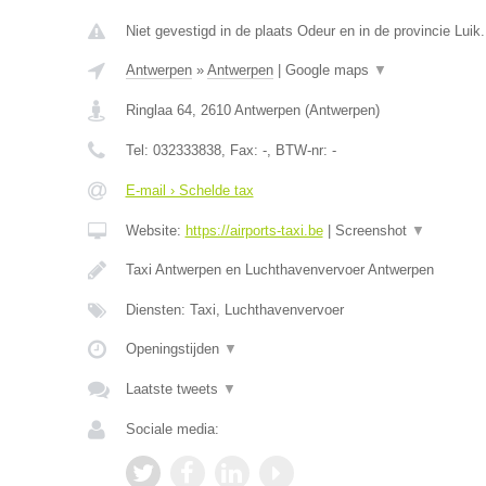
Niet gevestigd in de plaats Odeur en in de provincie Luik.
Antwerpen
»
Antwerpen
|
Google maps
▼
Ringlaa 64
,
2610
Antwerpen
(
Antwerpen
)
Tel:
032333838
, Fax:
-
, BTW-nr:
-
E-mail › Schelde tax
Website:
https://airports-taxi.be
|
Screenshot
▼
Taxi Antwerpen en Luchthavenvervoer Antwerpen
Diensten: Taxi, Luchthavenvervoer
Openingstijden
▼
Laatste tweets
▼
Sociale media: