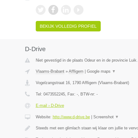
BEKIJK VOLLEDIG PROFIEL
D-Drive
Niet gevestigd in de plaats Odeur en in de provincie Luik.
Vlaams-Brabant
»
Affligem
|
Google maps
▼
Vogelzangstraat 16
,
1790
Affligem
(
Vlaams-Brabant
)
Tel:
0473552245
, Fax:
-
, BTW-nr:
-
E-mail › D-Drive
Website:
http://www.d-drive.be
|
Screenshot
▼
Steeds met een glimlach staan wij klaar om jullie te ver