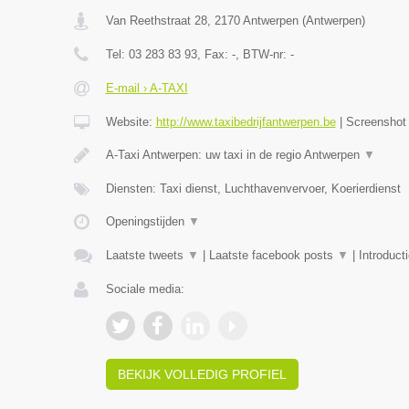
Van Reethstraat 28
,
2170
Antwerpen
(
Antwerpen
)
Tel:
03 283 83 93
, Fax:
-
, BTW-nr:
-
E-mail › A-TAXI
Website:
http://www.taxibedrijfantwerpen.be
|
Screensho
A-Taxi Antwerpen: uw taxi in de regio Antwerpen
▼
Diensten: Taxi dienst, Luchthavenvervoer, Koerierdienst
Openingstijden
▼
Laatste tweets
▼
|
Laatste facebook posts
▼
|
Introduct
Sociale media:
BEKIJK VOLLEDIG PROFIEL