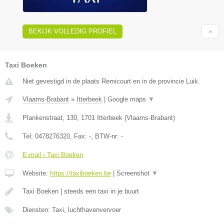
BEKIJK VOLLEDIG PROFIEL
Taxi Boeken
Niet gevestigd in de plaats Remicourt en in de provincie Luik.
Vlaams-Brabant
»
Itterbeek
|
Google maps
▼
Plankenstraat, 130
,
1701
Itterbeek
(
Vlaams-Brabant
)
Tel:
0478276320
, Fax:
-
, BTW-nr:
-
E-mail › Taxi Boeken
Website:
https://taxiboeken.be
|
Screenshot
▼
Taxi Boeken | steeds een taxi in je buurt
Diensten: Taxi, luchthavenvervoer