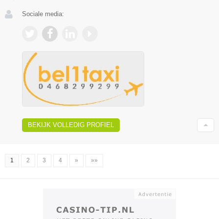
Sociale media:
BEKIJK VOLLEDIG PROFIEL
1
2
3
4
»
»»