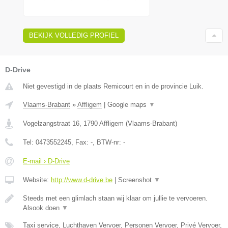
BEKIJK VOLLEDIG PROFIEL
D-Drive
Niet gevestigd in de plaats Remicourt en in de provincie Luik.
Vlaams-Brabant
»
Affligem
|
Google maps
▼
Vogelzangstraat 16
,
1790
Affligem
(
Vlaams-Brabant
)
Tel:
0473552245
, Fax:
-
, BTW-nr:
-
E-mail › D-Drive
Website:
http://www.d-drive.be
|
Screenshot
▼
Steeds met een glimlach staan wij klaar om jullie te vervoeren.
Alsook doen
▼
Taxi service, Luchthaven Vervoer, Personen Vervoer, Privé Vervoer,