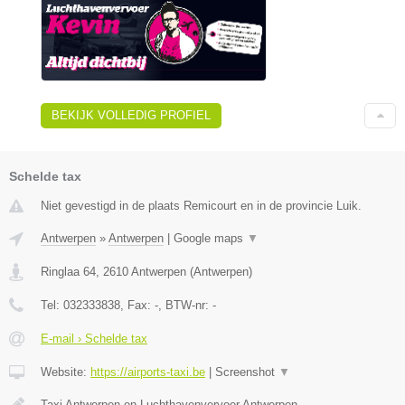
BEKIJK VOLLEDIG PROFIEL
Schelde tax
Niet gevestigd in de plaats Remicourt en in de provincie Luik.
Antwerpen
»
Antwerpen
|
Google maps
▼
Ringlaa 64
,
2610
Antwerpen
(
Antwerpen
)
Tel:
032333838
, Fax:
-
, BTW-nr:
-
E-mail › Schelde tax
Website:
https://airports-taxi.be
|
Screenshot
▼
Taxi Antwerpen en Luchthavenvervoer Antwerpen