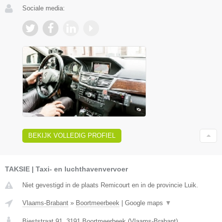
Sociale media:
BEKIJK VOLLEDIG PROFIEL
TAKSIE | Taxi- en luchthavenvervoer
Niet gevestigd in de plaats Remicourt en in de provincie Luik.
Vlaams-Brabant
»
Boortmeerbeek
|
Google maps
▼
Bieststraat 91
,
3191
Boortmeerbeek
(
Vlaams-Brabant
)