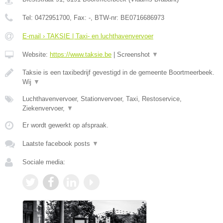
Tel:
0472951700
, Fax:
-
, BTW-nr:
BE0716686973
E-mail › TAKSIE | Taxi- en luchthavenvervoer
Website:
https://www.taksie.be
|
Screenshot
▼
Taksie is een taxibedrijf gevestigd in de gemeente Boortmeerbeek.
Wij
▼
Luchthavenvervoer, Stationvervoer, Taxi, Restoservice,
Ziekenvervoer,
▼
Er wordt gewerkt op afspraak.
Laatste facebook posts
▼
Sociale media: