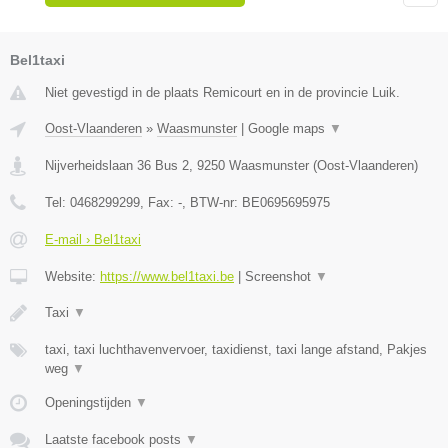
Bel1taxi
Niet gevestigd in de plaats Remicourt en in de provincie Luik.
Oost-Vlaanderen
»
Waasmunster
|
Google maps
▼
Nijverheidslaan 36 Bus 2
,
9250
Waasmunster
(
Oost-Vlaanderen
)
Tel:
0468299299
, Fax:
-
, BTW-nr:
BE0695695975
E-mail › Bel1taxi
Website:
https://www.bel1taxi.be
|
Screenshot
▼
Taxi
▼
taxi, taxi luchthavenvervoer, taxidienst, taxi lange afstand, Pakjes
weg
▼
Openingstijden
▼
Laatste facebook posts
▼