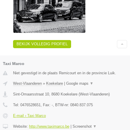
BEKIJK VOLLEDIG PROFIEL
Taxi Marco
Niet gevestigd in de plaats Remicourt en in de provincie Luik.
West-Vlaanderen
»
Koekelare
|
Google maps
▼
Sint-Omaarsstraat 10
,
8680
Koekelare
(
West-Vlaanderen
)
Tel:
0476528651
, Fax:
-
, BTW-nr:
0840.837.075
E-mail › Taxi Marco
Website:
http://www.taximarco.be
|
Screenshot
▼