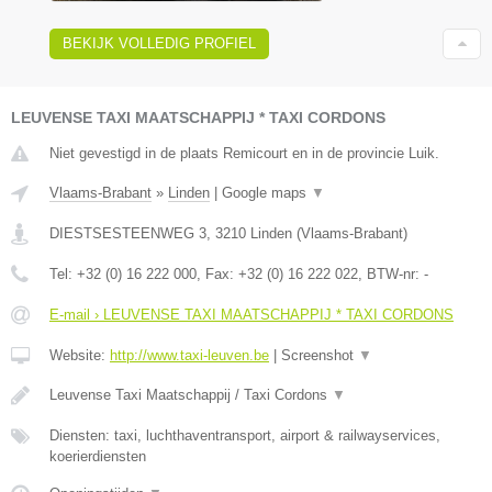
BEKIJK VOLLEDIG PROFIEL
LEUVENSE TAXI MAATSCHAPPIJ * TAXI CORDONS
Niet gevestigd in de plaats Remicourt en in de provincie Luik.
Vlaams-Brabant
»
Linden
|
Google maps
▼
DIESTSESTEENWEG 3
,
3210
Linden
(
Vlaams-Brabant
)
Tel:
+32 (0) 16 222 000
, Fax:
+32 (0) 16 222 022
, BTW-nr:
-
E-mail › LEUVENSE TAXI MAATSCHAPPIJ * TAXI CORDONS
Website:
http://www.taxi-leuven.be
|
Screenshot
▼
Leuvense Taxi Maatschappij / Taxi Cordons
▼
Diensten: taxi, luchthaventransport, airport & railwayservices,
koerierdiensten