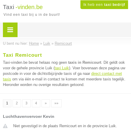
Ik heb een
taxi bedrijf
Taxi
-vinden.be
Vind een taxi bij u in de buurt!
U bent nu hier:
Home
»
Luik
»
Remicourt
Taxi Remicourt
Taxi-vinden.be bevat helaas nog geen
taxis in Remicourt
. Dit geldt ook
voor de gehele provincie Luik (
taxi Luik
). Voer bovenaan deze pagina uw
postcode in voor de dichtstbijzijnde taxis of ga naar
direct contact met
taxis
om via één e-mail in contact te komen met meerdere taxis tegelijk.
Hieronder worden nu overige resultaten getoond.
1
2
3
4
»
»»
Luchthavenvervoer Kevin
Niet gevestigd in de plaats Remicourt en in de provincie Luik.