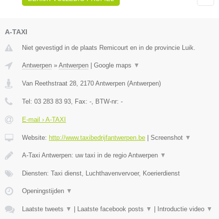
A-TAXI
Niet gevestigd in de plaats Remicourt en in de provincie Luik.
Antwerpen
»
Antwerpen
|
Google maps
▼
Van Reethstraat 28
,
2170
Antwerpen
(
Antwerpen
)
Tel:
03 283 83 93
, Fax:
-
, BTW-nr:
-
E-mail › A-TAXI
Website:
http://www.taxibedrijfantwerpen.be
|
Screenshot
▼
A-Taxi Antwerpen: uw taxi in de regio Antwerpen
▼
Diensten: Taxi dienst, Luchthavenvervoer, Koerierdienst
Openingstijden
▼
Laatste tweets
▼
|
Laatste facebook posts
▼
|
Introductie video
▼