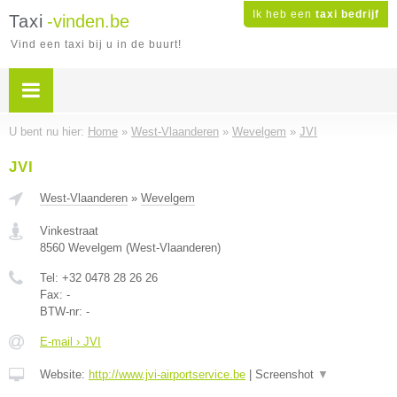
Ik heb een
taxi bedrijf
Taxi
-vinden.be
Vind een taxi bij u in de buurt!
U bent nu hier:
Home
»
West-Vlaanderen
»
Wevelgem
»
JVI
JVI
West-Vlaanderen
»
Wevelgem
Vinkestraat
8560
Wevelgem
(
West-Vlaanderen
)
Tel:
+32 0478 28 26 26
Fax:
-
BTW-nr:
-
E-mail › JVI
Website:
http://www.jvi-airportservice.be
|
Screenshot
▼