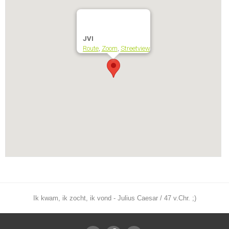
JVI
Route
,
Zoom
,
Streetview
Ik kwam, ik zocht, ik vond - Julius Caesar / 47 v.Chr. ;)