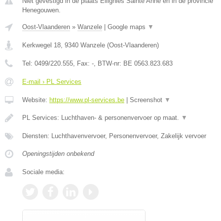
Niet gevestigd in de plaats Ellignies Sainte Anne en in de provincie
Henegouwen.
Oost-Vlaanderen
»
Wanzele
|
Google maps
▼
Kerkwegel 18
,
9340
Wanzele
(
Oost-Vlaanderen
)
Tel:
0499/220.555
, Fax:
-
, BTW-nr:
BE 0563.823.683
E-mail › PL Services
Website:
https://www.pl-services.be
|
Screenshot
▼
PL Services: Luchthaven- & personenvervoer op maat.
▼
Diensten: Luchthavenvervoer, Personenvervoer, Zakelijk vervoer
Openingstijden onbekend
Sociale media: