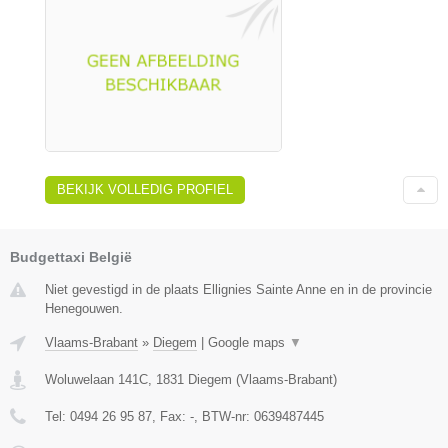
BEKIJK VOLLEDIG PROFIEL
Budgettaxi België
Niet gevestigd in de plaats Ellignies Sainte Anne en in de provincie
Henegouwen.
Vlaams-Brabant
»
Diegem
|
Google maps
▼
Woluwelaan 141C
,
1831
Diegem
(
Vlaams-Brabant
)
Tel:
0494 26 95 87
, Fax:
-
, BTW-nr:
0639487445