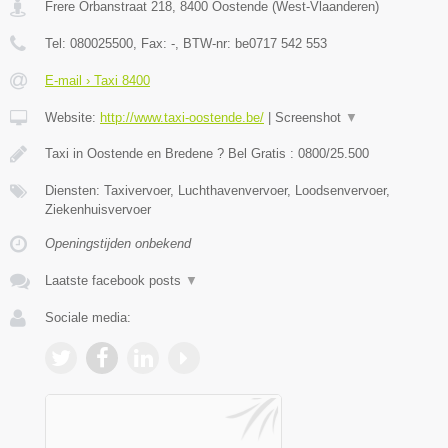
Frere Orbanstraat 218
,
8400
Oostende
(
West-Vlaanderen
)
Tel:
080025500
, Fax:
-
, BTW-nr:
be0717 542 553
E-mail › Taxi 8400
Website:
http://www.taxi-oostende.be/
|
Screenshot
▼
Taxi in Oostende en Bredene ? Bel Gratis : 0800/25.500
Diensten: Taxivervoer, Luchthavenvervoer, Loodsenvervoer,
Ziekenhuisvervoer
Openingstijden onbekend
Laatste facebook posts
▼
Sociale media: