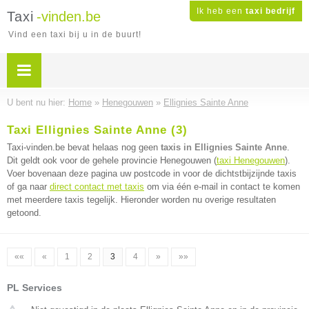
Ik heb een
taxi bedrijf
Taxi
-vinden.be
Vind een taxi bij u in de buurt!
U bent nu hier:
Home
»
Henegouwen
»
Ellignies Sainte Anne
Taxi Ellignies Sainte Anne (3)
Taxi-vinden.be bevat helaas nog geen
taxis in Ellignies Sainte Anne
.
Dit geldt ook voor de gehele provincie Henegouwen (
taxi Henegouwen
).
Voer bovenaan deze pagina uw postcode in voor de dichtstbijzijnde taxis
of ga naar
direct contact met taxis
om via één e-mail in contact te komen
met meerdere taxis tegelijk. Hieronder worden nu overige resultaten
getoond.
««
«
1
2
3
4
»
»»
PL Services