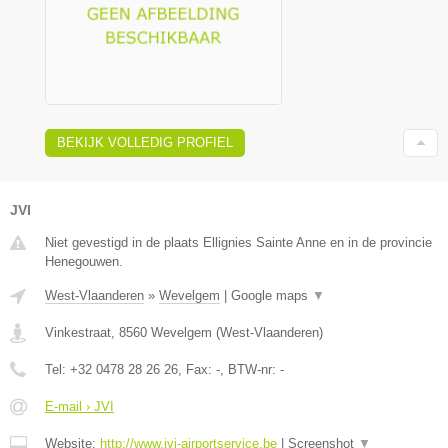
BEKIJK VOLLEDIG PROFIEL
JVI
Niet gevestigd in de plaats Ellignies Sainte Anne en in de provincie
Henegouwen.
West-Vlaanderen
»
Wevelgem
|
Google maps
▼
Vinkestraat
,
8560
Wevelgem
(
West-Vlaanderen
)
Tel:
+32 0478 28 26 26
, Fax:
-
, BTW-nr:
-
E-mail › JVI
Website:
http://www.jvi-airportservice.be
|
Screenshot
▼