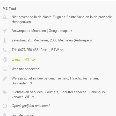
M3 Taxi
Niet gevestigd in de plaats Ellignies Sainte Anne en in de provincie
Henegouwen.
Antwerpen
»
Mechelen
|
Google maps
▼
Zelestraat 20, Mechelen
,
2800
Mechelen
(
Antwerpen
)
Tel:
0477/250 453
, Fax:
-
, BTW-nr:
-
E-mail › M3 Taxi
Website onbekend
We zijn actief in Keerbergen, Tremelo, Haacht, Rijmenam,
Bonheiden,
▼
Luchthaven services, Courriers, Schuttel services, Ziekenhuis
vervoer, VIP
▼
Openingstijden onbekend
Sociale media: