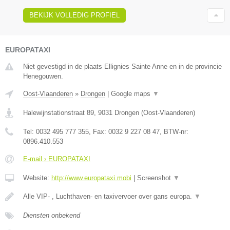
BEKIJK VOLLEDIG PROFIEL
EUROPATAXI
Niet gevestigd in de plaats Ellignies Sainte Anne en in de provincie
Henegouwen.
Oost-Vlaanderen
»
Drongen
|
Google maps
▼
Halewijnstationstraat 89
,
9031
Drongen
(
Oost-Vlaanderen
)
Tel:
0032 495 777 355
, Fax:
0032 9 227 08 47
, BTW-nr:
0896.410.553
E-mail › EUROPATAXI
Website:
http://www.europataxi.mobi
|
Screenshot
▼
Alle VIP- , Luchthaven- en taxivervoer over gans europa.
▼
Diensten onbekend