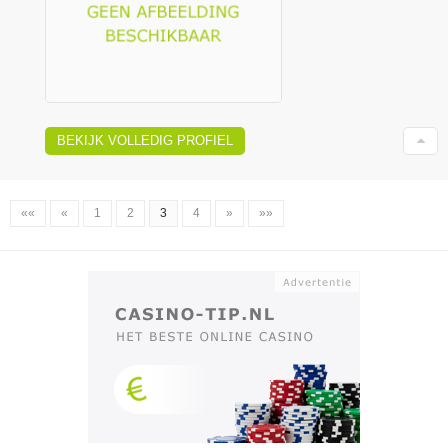
BEKIJK VOLLEDIG PROFIEL
««
«
1
2
3
4
»
»»