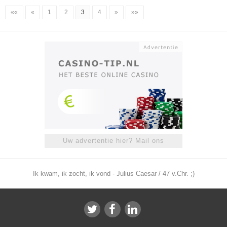
««
«
1
2
3
4
»
»»
Uw advertentie hier? Mail ons
Ik kwam, ik zocht, ik vond - Julius Caesar / 47 v.Chr. ;)