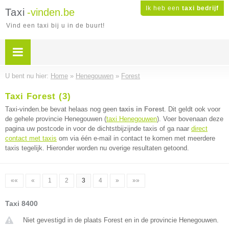
Ik heb een
taxi bedrijf
Taxi
-vinden.be
Vind een taxi bij u in de buurt!
U bent nu hier:
Home
»
Henegouwen
»
Forest
Taxi Forest (3)
Taxi-vinden.be bevat helaas nog geen
taxis in Forest
. Dit geldt ook voor
de gehele provincie Henegouwen (
taxi Henegouwen
). Voer bovenaan deze
pagina uw postcode in voor de dichtstbijzijnde taxis of ga naar
direct
contact met taxis
om via één e-mail in contact te komen met meerdere
taxis tegelijk. Hieronder worden nu overige resultaten getoond.
««
«
1
2
3
4
»
»»
Taxi 8400
Niet gevestigd in de plaats Forest en in de provincie Henegouwen.