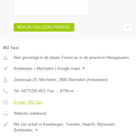
BEKIJK VOLLEDIG PROFIEL
M3 Taxi
Niet gevestigd in de plaats Forest en in de provincie Henegouwen.
Antwerpen
»
Mechelen
|
Google maps
▼
Zelestraat 20, Mechelen
,
2800
Mechelen
(
Antwerpen
)
Tel:
0477/250 453
, Fax:
-
, BTW-nr:
-
E-mail › M3 Taxi
Website onbekend
We zijn actief in Keerbergen, Tremelo, Haacht, Rijmenam,
Bonheiden,
▼