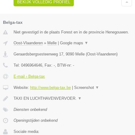
BEKIJK VOLLEDIG PROFIEL
Belga-tax
Niet gevestigd in de plaats Forest en in de provincie Henegouwen.
Oost-Vlaanderen
»
Melle
|
Google maps
▼
Geraardsbergsesteenweg 17
,
9090
Melle
(
Oost-Vlaanderen
)
Tel:
0496964646
, Fax:
-
, BTW-nr:
-
E-mail › Belga-tax
Website:
http://www.belga-tax.be
|
Screenshot
▼
TAXI EN LUCHTHAVENVERVOER.
▼
Diensten onbekend
Openingstijden onbekend
Sociale media: