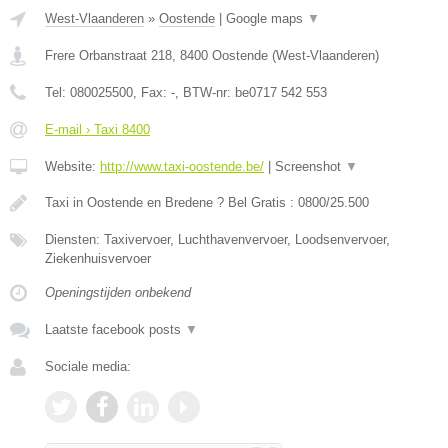
West-Vlaanderen
»
Oostende
|
Google maps
▼
Frere Orbanstraat 218
,
8400
Oostende
(
West-Vlaanderen
)
Tel:
080025500
, Fax:
-
, BTW-nr:
be0717 542 553
E-mail › Taxi 8400
Website:
http://www.taxi-oostende.be/
|
Screenshot
▼
Taxi in Oostende en Bredene ? Bel Gratis : 0800/25.500
Diensten: Taxivervoer, Luchthavenvervoer, Loodsenvervoer,
Ziekenhuisvervoer
Openingstijden onbekend
Laatste facebook posts
▼
Sociale media: