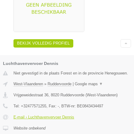
BEKIJK VOLLEDIG PROFIEL
Luchthavenvervoer Dennis
Niet gevestigd in de plaats Forest en in de provincie Henegouwen.
West-Vlaanderen
»
Ruddervoorde
|
Google maps
▼
Vrijgeweidestraat 36
,
8020
Ruddervoorde
(
West-Vlaanderen
)
Tel:
+32477571255
, Fax:
-
, BTW-nr:
BE0843434497
E-mail › Luchthavenvervoer Dennis
Website onbekend