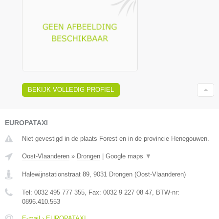
BEKIJK VOLLEDIG PROFIEL
EUROPATAXI
Niet gevestigd in de plaats Forest en in de provincie Henegouwen.
Oost-Vlaanderen
»
Drongen
|
Google maps
▼
Halewijnstationstraat 89
,
9031
Drongen
(
Oost-Vlaanderen
)
Tel:
0032 495 777 355
, Fax:
0032 9 227 08 47
, BTW-nr:
0896.410.553
E-mail › EUROPATAXI