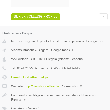
BEKIJK VOLLEDIG PROFIEL
Budgettaxi België
Niet gevestigd in de plaats Forest en in de provincie Henegouwen.
Vlaams-Brabant
»
Diegem
|
Google maps
▼
Woluwelaan 141C
,
1831
Diegem
(
Vlaams-Brabant
)
Tel:
0494 26 95 87
, Fax:
-
, BTW-nr:
0639487445
E-mail › Budgettaxi België
Website:
http://www.budgettaxi.be
|
Screenshot
▼
De meest voordeligste manier naar en van de luchthavens in
Europa.
▼
Diensten onbekend