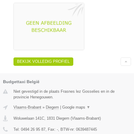
BEKIJK VOLLEDIG PROFIEL
Budgettaxi België
Niet gevestigd in de plaats Frasnes lez Gosselies en in de
provincie Henegouwen.
Vlaams-Brabant
»
Diegem
|
Google maps
▼
Woluwelaan 141C
,
1831
Diegem
(
Vlaams-Brabant
)
Tel:
0494 26 95 87
, Fax:
-
, BTW-nr:
0639487445