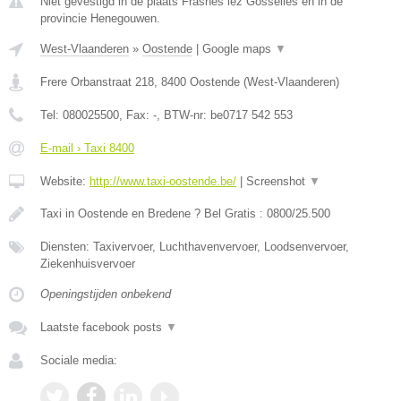
Niet gevestigd in de plaats Frasnes lez Gosselies en in de
provincie Henegouwen.
West-Vlaanderen
»
Oostende
|
Google maps
▼
Frere Orbanstraat 218
,
8400
Oostende
(
West-Vlaanderen
)
Tel:
080025500
, Fax:
-
, BTW-nr:
be0717 542 553
E-mail › Taxi 8400
Website:
http://www.taxi-oostende.be/
|
Screenshot
▼
Taxi in Oostende en Bredene ? Bel Gratis : 0800/25.500
Diensten: Taxivervoer, Luchthavenvervoer, Loodsenvervoer,
Ziekenhuisvervoer
Openingstijden onbekend
Laatste facebook posts
▼
Sociale media: