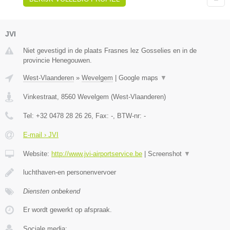
JVI
Niet gevestigd in de plaats Frasnes lez Gosselies en in de
provincie Henegouwen.
West-Vlaanderen
»
Wevelgem
|
Google maps
▼
Vinkestraat
,
8560
Wevelgem
(
West-Vlaanderen
)
Tel:
+32 0478 28 26 26
, Fax:
-
, BTW-nr:
-
E-mail › JVI
Website:
http://www.jvi-airportservice.be
|
Screenshot
▼
luchthaven-en personenvervoer
Diensten onbekend
Er wordt gewerkt op afspraak.
Sociale media: