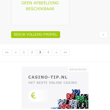
BEKIJK VOLLEDIG PROFIEL
««
«
1
2
3
4
»
»»