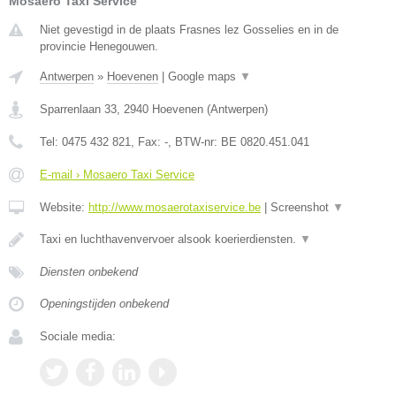
Mosaero Taxi Service
Niet gevestigd in de plaats Frasnes lez Gosselies en in de
provincie Henegouwen.
Antwerpen
»
Hoevenen
|
Google maps
▼
Sparrenlaan 33
,
2940
Hoevenen
(
Antwerpen
)
Tel:
0475 432 821
, Fax:
-
, BTW-nr:
BE 0820.451.041
E-mail › Mosaero Taxi Service
Website:
http://www.mosaerotaxiservice.be
|
Screenshot
▼
Taxi en luchthavenvervoer alsook koerierdiensten.
▼
Diensten onbekend
Openingstijden onbekend
Sociale media: