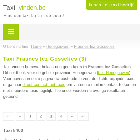
Ik heb een
taxi bedrijf
Taxi
-vinden.be
Vind een taxi bij u in de buurt!
U bent nu hier:
Home
»
Henegouwen
»
Frasnes lez Gosselies
Taxi Frasnes lez Gosselies (3)
Taxi-vinden.be bevat helaas nog geen
taxis in Frasnes lez Gosselies
.
Dit geldt ook voor de gehele provincie Henegouwen (
taxi Henegouwen
).
Voer bovenaan deze pagina uw postcode in voor de dichtstbijzijnde taxis
of ga naar
direct contact met taxis
om via één e-mail in contact te komen
met meerdere taxis tegelijk. Hieronder worden nu overige resultaten
getoond.
««
«
1
2
3
4
»
»»
Taxi 8400