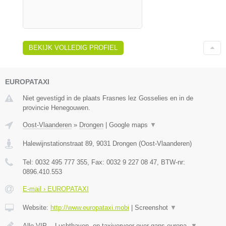
BEKIJK VOLLEDIG PROFIEL
EUROPATAXI
Niet gevestigd in de plaats Frasnes lez Gosselies en in de
provincie Henegouwen.
Oost-Vlaanderen
»
Drongen
|
Google maps
▼
Halewijnstationstraat 89
,
9031
Drongen
(
Oost-Vlaanderen
)
Tel:
0032 495 777 355
, Fax:
0032 9 227 08 47
, BTW-nr:
0896.410.553
E-mail › EUROPATAXI
Website:
http://www.europataxi.mobi
|
Screenshot
▼
Alle VIP- , Luchthaven- en taxivervoer over gans europa.
▼