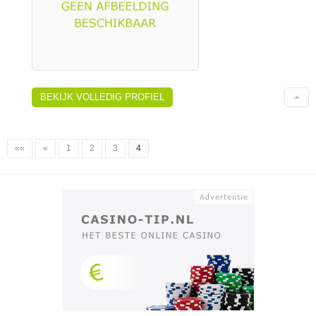
BEKIJK VOLLEDIG PROFIEL
««
«
1
2
3
4