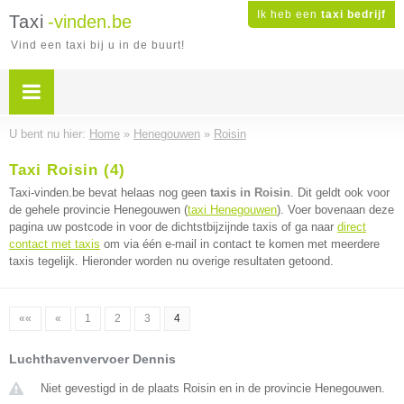
Ik heb een
taxi bedrijf
Taxi
-vinden.be
Vind een taxi bij u in de buurt!
U bent nu hier:
Home
»
Henegouwen
»
Roisin
Taxi Roisin (4)
Taxi-vinden.be bevat helaas nog geen
taxis in Roisin
. Dit geldt ook voor
de gehele provincie Henegouwen (
taxi Henegouwen
). Voer bovenaan deze
pagina uw postcode in voor de dichtstbijzijnde taxis of ga naar
direct
contact met taxis
om via één e-mail in contact te komen met meerdere
taxis tegelijk. Hieronder worden nu overige resultaten getoond.
««
«
1
2
3
4
Luchthavenvervoer Dennis
Niet gevestigd in de plaats Roisin en in de provincie Henegouwen.