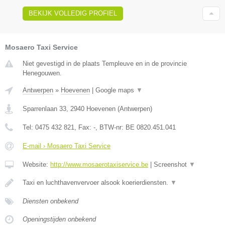
BEKIJK VOLLEDIG PROFIEL
Mosaero Taxi Service
Niet gevestigd in de plaats Templeuve en in de provincie
Henegouwen.
Antwerpen
»
Hoevenen
|
Google maps
▼
Sparrenlaan 33
,
2940
Hoevenen
(
Antwerpen
)
Tel:
0475 432 821
, Fax:
-
, BTW-nr:
BE 0820.451.041
E-mail › Mosaero Taxi Service
Website:
http://www.mosaerotaxiservice.be
|
Screenshot
▼
Taxi en luchthavenvervoer alsook koerierdiensten.
▼
Diensten onbekend
Openingstijden onbekend