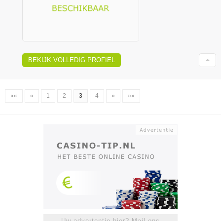
BEKIJK VOLLEDIG PROFIEL
««
«
1
2
3
4
»
»»
Uw advertentie hier? Mail ons