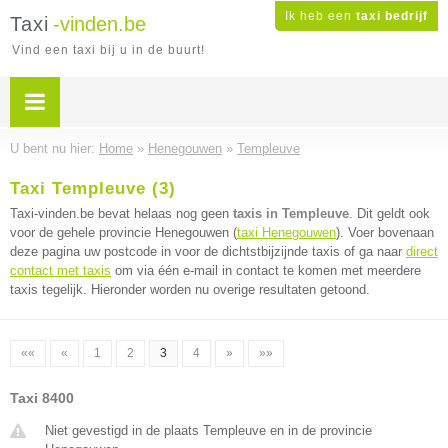
Ik heb een
taxi bedrijf
Taxi
-vinden.be
Vind een taxi bij u in de buurt!
U bent nu hier:
Home
»
Henegouwen
»
Templeuve
Taxi Templeuve (3)
Taxi-vinden.be bevat helaas nog geen
taxis in Templeuve
. Dit geldt ook
voor de gehele provincie Henegouwen (
taxi Henegouwen
). Voer bovenaan
deze pagina uw postcode in voor de dichtstbijzijnde taxis of ga naar
direct
contact met taxis
om via één e-mail in contact te komen met meerdere
taxis tegelijk. Hieronder worden nu overige resultaten getoond.
««
«
1
2
3
4
»
»»
Taxi 8400
Niet gevestigd in de plaats Templeuve en in de provincie