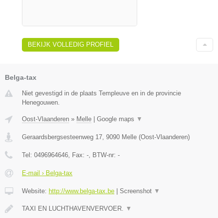
BEKIJK VOLLEDIG PROFIEL
Belga-tax
Niet gevestigd in de plaats Templeuve en in de provincie
Henegouwen.
Oost-Vlaanderen
»
Melle
|
Google maps
▼
Geraardsbergsesteenweg 17
,
9090
Melle
(
Oost-Vlaanderen
)
Tel:
0496964646
, Fax:
-
, BTW-nr:
-
E-mail › Belga-tax
Website:
http://www.belga-tax.be
|
Screenshot
▼
TAXI EN LUCHTHAVENVERVOER.
▼