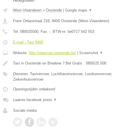
Henegouwen.
West-Vlaanderen
»
Oostende
|
Google maps
▼
Frere Orbanstraat 218
,
8400
Oostende
(
West-Vlaanderen
)
Tel:
080025500
, Fax:
-
, BTW-nr:
be0717 542 553
E-mail › Taxi 8400
Website:
http://www.taxi-oostende.be/
|
Screenshot
▼
Taxi in Oostende en Bredene ? Bel Gratis : 0800/25.500
Diensten: Taxivervoer, Luchthavenvervoer, Loodsenvervoer,
Ziekenhuisvervoer
Openingstijden onbekend
Laatste facebook posts
▼
Sociale media: