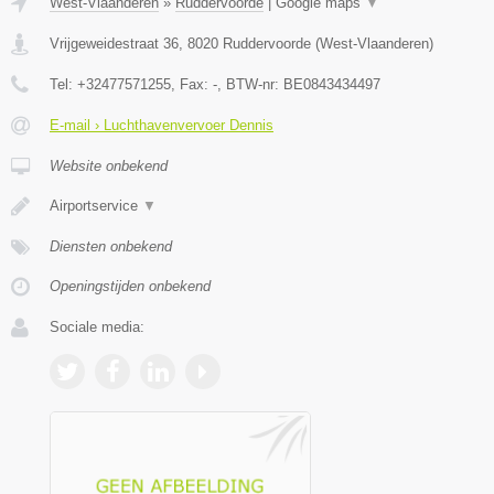
West-Vlaanderen
»
Ruddervoorde
|
Google maps
▼
Vrijgeweidestraat 36
,
8020
Ruddervoorde
(
West-Vlaanderen
)
Tel:
+32477571255
, Fax:
-
, BTW-nr:
BE0843434497
E-mail › Luchthavenvervoer Dennis
Website onbekend
Airportservice
▼
Diensten onbekend
Openingstijden onbekend
Sociale media: