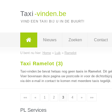
Taxi
-vinden.be
VIND EEN TAXI BIJ U IN DE BUURT!
Nieuws
Zoeken
Contact
U bent nu hier:
Home
»
Luik
»
Ramelot
Taxi Ramelot (3)
Taxi-vinden.be bevat helaas nog geen
taxis in Ramelot
. Dit g
Voer bovenaan deze pagina uw postcode in voor de dichtstbijzij
via één e-mail in contact te komen met meerdere taxis tegelijk
««
«
1
2
3
4
»
»»
PL Services