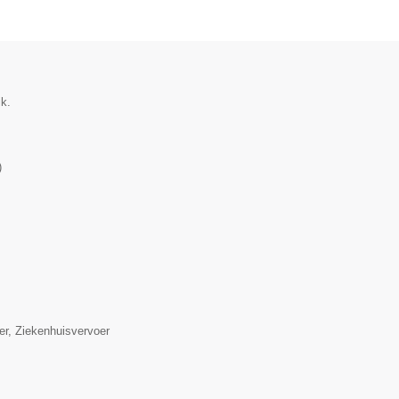
ik.
)
er, Ziekenhuisvervoer