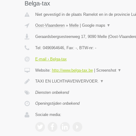
Belga-tax
Niet gevestigd in de plaats Ramelot en in de provincie Lu
Oost-Vlaanderen
»
Melle
|
Google maps
▼
Geraardsbergsesteenweg 17
,
9090
Melle
(
Oost-Vlaander
Tel:
0496964646
, Fax:
-
, BTW-nr:
-
E-mail › Belga-tax
Website:
http://www.belga-tax.be
|
Screenshot
▼
TAXI EN LUCHTHAVENVERVOER.
▼
Diensten onbekend
Openingstijden onbekend
Sociale media: