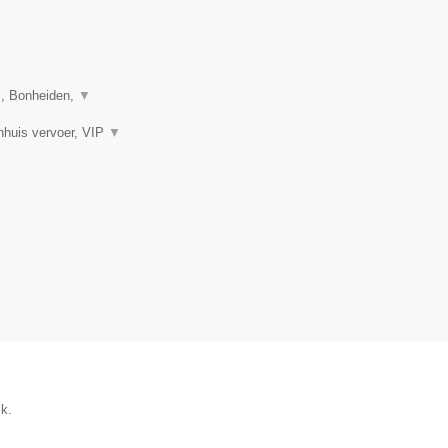
m, Bonheiden,
▼
enhuis vervoer, VIP
▼
ik.