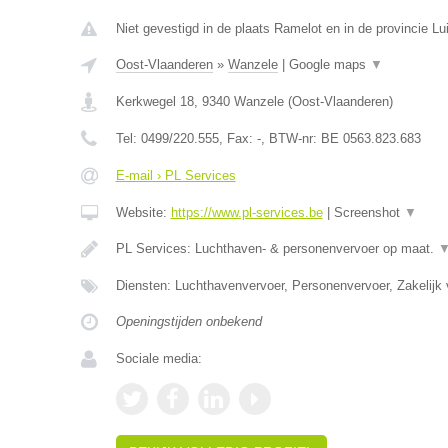
Niet gevestigd in de plaats Ramelot en in de provincie Lu
Oost-Vlaanderen
»
Wanzele
|
Google maps
▼
Kerkwegel 18
,
9340
Wanzele
(
Oost-Vlaanderen
)
Tel:
0499/220.555
, Fax:
-
, BTW-nr:
BE 0563.823.683
E-mail › PL Services
Website:
https://www.pl-services.be
|
Screenshot
▼
PL Services: Luchthaven- & personenvervoer op maat.
Diensten: Luchthavenvervoer, Personenvervoer, Zakelijk 
Openingstijden onbekend
Sociale media: