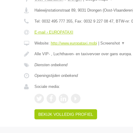
Halewijnstationstraat 89
,
9031
Drongen
(
Oost-Vlaanderen
Tel:
0032 495 777 355
, Fax:
0032 9 227 08 47
, BTW-nr:
0
E-mail › EUROPATAXI
Website:
http://www.europataxi.mobi
|
Screenshot
▼
Alle VIP- , Luchthaven- en taxivervoer over gans europa
Diensten onbekend
Openingstijden onbekend
Sociale media:
BEKIJK VOLLEDIG PROFIEL