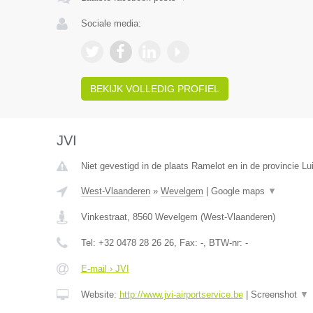
Sociale media:
BEKIJK VOLLEDIG PROFIEL
JVI
Niet gevestigd in de plaats Ramelot en in de provincie Lu
West-Vlaanderen
»
Wevelgem
|
Google maps
▼
Vinkestraat
,
8560
Wevelgem
(
West-Vlaanderen
)
Tel:
+32 0478 28 26 26
, Fax:
-
, BTW-nr:
-
E-mail › JVI
Website:
http://www.jvi-airportservice.be
|
Screenshot
▼