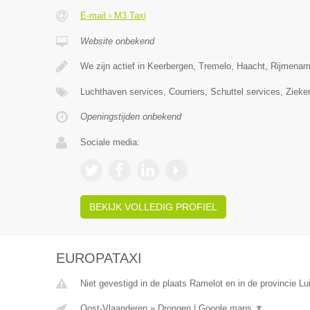
E-mail › M3 Taxi
Website onbekend
We zijn actief in Keerbergen, Tremelo, Haacht, Rijmena
Luchthaven services, Courriers, Schuttel services, Ziek
Openingstijden onbekend
Sociale media:
BEKIJK VOLLEDIG PROFIEL
EUROPATAXI
Niet gevestigd in de plaats Ramelot en in de provincie Lu
Oost-Vlaanderen
»
Drongen
|
Google maps
▼