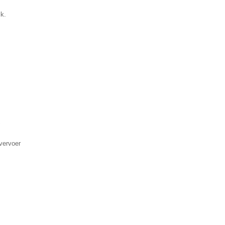
ik.
▼
vervoer