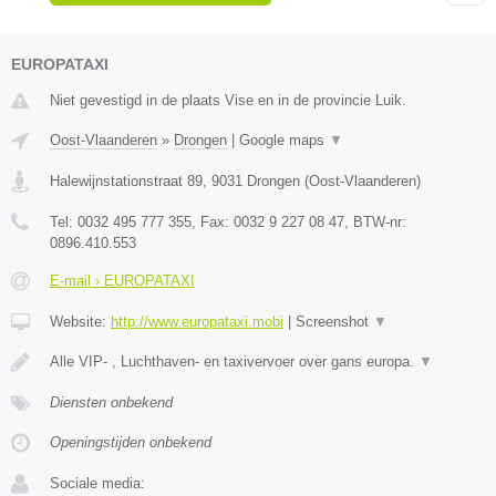
EUROPATAXI
Niet gevestigd in de plaats Vise en in de provincie Luik.
Oost-Vlaanderen
»
Drongen
|
Google maps
▼
Halewijnstationstraat 89
,
9031
Drongen
(
Oost-Vlaanderen
)
Tel:
0032 495 777 355
, Fax:
0032 9 227 08 47
, BTW-nr:
0896.410.553
E-mail › EUROPATAXI
Website:
http://www.europataxi.mobi
|
Screenshot
▼
Alle VIP- , Luchthaven- en taxivervoer over gans europa.
▼
Diensten onbekend
Openingstijden onbekend
Sociale media: