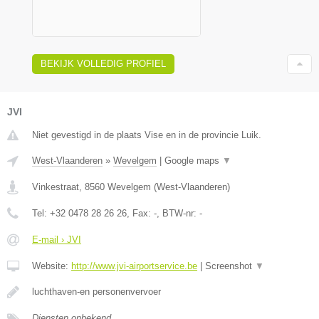
BEKIJK VOLLEDIG PROFIEL
JVI
Niet gevestigd in de plaats Vise en in de provincie Luik.
West-Vlaanderen
»
Wevelgem
|
Google maps
▼
Vinkestraat
,
8560
Wevelgem
(
West-Vlaanderen
)
Tel:
+32 0478 28 26 26
, Fax:
-
, BTW-nr:
-
E-mail › JVI
Website:
http://www.jvi-airportservice.be
|
Screenshot
▼
luchthaven-en personenvervoer
Diensten onbekend