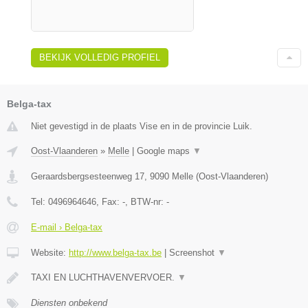
BEKIJK VOLLEDIG PROFIEL
Belga-tax
Niet gevestigd in de plaats Vise en in de provincie Luik.
Oost-Vlaanderen
»
Melle
|
Google maps
▼
Geraardsbergsesteenweg 17
,
9090
Melle
(
Oost-Vlaanderen
)
Tel:
0496964646
, Fax:
-
, BTW-nr:
-
E-mail › Belga-tax
Website:
http://www.belga-tax.be
|
Screenshot
▼
TAXI EN LUCHTHAVENVERVOER.
▼
Diensten onbekend