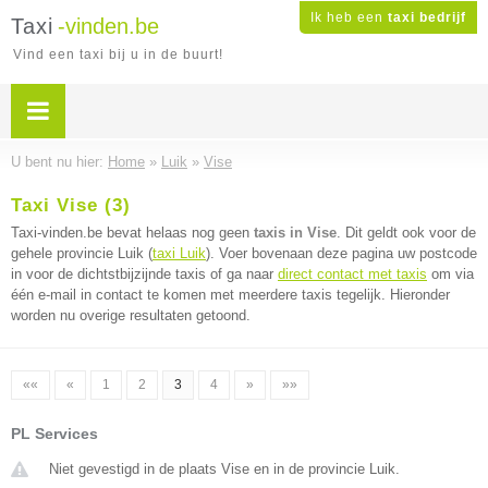
Ik heb een
taxi bedrijf
Taxi
-vinden.be
Vind een taxi bij u in de buurt!
U bent nu hier:
Home
»
Luik
»
Vise
Taxi Vise (3)
Taxi-vinden.be bevat helaas nog geen
taxis in Vise
. Dit geldt ook voor de
gehele provincie Luik (
taxi Luik
). Voer bovenaan deze pagina uw postcode
in voor de dichtstbijzijnde taxis of ga naar
direct contact met taxis
om via
één e-mail in contact te komen met meerdere taxis tegelijk. Hieronder
worden nu overige resultaten getoond.
««
«
1
2
3
4
»
»»
PL Services
Niet gevestigd in de plaats Vise en in de provincie Luik.