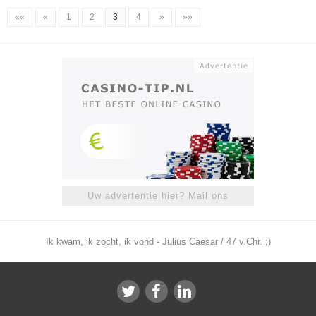
««
«
1
2
3
4
»
»»
Uw advertentie hier? Mail ons
Ik kwam, ik zocht, ik vond - Julius Caesar / 47 v.Chr. ;)