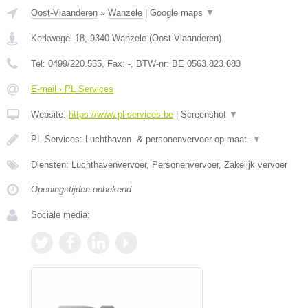
Oost-Vlaanderen
»
Wanzele
|
Google maps
▼
Kerkwegel 18
,
9340
Wanzele
(
Oost-Vlaanderen
)
Tel:
0499/220.555
, Fax:
-
, BTW-nr:
BE 0563.823.683
E-mail › PL Services
Website:
https://www.pl-services.be
|
Screenshot
▼
PL Services: Luchthaven- & personenvervoer op maat.
▼
Diensten: Luchthavenvervoer, Personenvervoer, Zakelijk vervoer
Openingstijden onbekend
Sociale media: